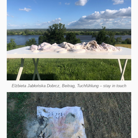
Elżbieta Jabłońska Dobrcz, Beitrag, Tuchfühlung – stay in touch