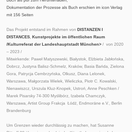
Dokumentation der Prozesse als Buch erschien im icon Verlag
mit 156 Seiten
Das Projekt entstand im Rahmen von
DISTANZEN I
DISTANCES
,
Kunstprojekte im öffentlichen Raum
/Kulturreferat der Landeshauptstadt München>
/ von 2020
– 2023 /
Mitwirkende: Paweł Matyszewski, Białystok, Elżbieta Jabłońska,
Dobrcz, Justyna Balisz-Schmelz, Kraków, Basia Bańda, Zielona
Gora, Patrycja Cembrzyńska, Olkusz, Diana Lelonek,
Warszawa, Małgorzata Wielek, Wieliczka, Piotr C. Kowalski,
Nienawiszcz, Urszula Kluz-Knopek, Ustroń, Anne Peschken /
Marek Pisarsky 74-300 Myślibórz, Izabela Chamczyk,
Warszawa, Artist Group Frakcja Łódź, Endmoräne e.V., Berlin
Brandenburg
Um Grenzen wieder durchlässig zu machen, hat Susanne