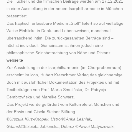
Die Tücher und die filmischen Beiträge werden am 17.12.2021
in einer Ausstellung in der neuen Isarphilharmonie in München
präsentiert.
Das haptisch erfassbare Medium „Stoff“ liefert so auf vielfältige
Weise Einblicke in Denk- und Lebensweisen, manchmal
überraschend intim. Die zurückgesandten Beiträge sind –
höchst individuell. Gemeinsam ist ihnen jedoch eine
philosophische Seinsbetrachtung von Nähe und Distanz.
webseite
Zur Ausstellung in der Isarphilharmonie (im Chorprobenraum)
erscheint im icon, Hubert Kretschmer Verlag das gleichnamige
Buch mit ausführlicher Dokumentation des Projektes und mit
Textbeiträgen von Prof. Marta Smolińska, Dr. Patrycja
Cembrzyńska und Mareike Schwarz.
Das Projekt wurde gefördert vom Kulturreferat München und
der Erwin und Gisela Steiner Stiftung
©Urszula Kluz-Knopek, Ustroń©Anka Leśniak,
Gdansk©
Elżbieta Jabłońska, Dobrcz ©Paweł Matyszewski,