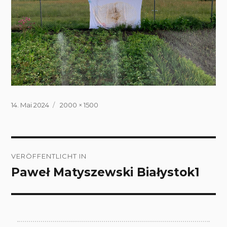
Veröffentlicht
Volle
14. Mai 2024
2000 × 1500
am
Größe
Beitragsnavigation
VERÖFFENTLICHT IN
Paweł Matyszewski Białystok1